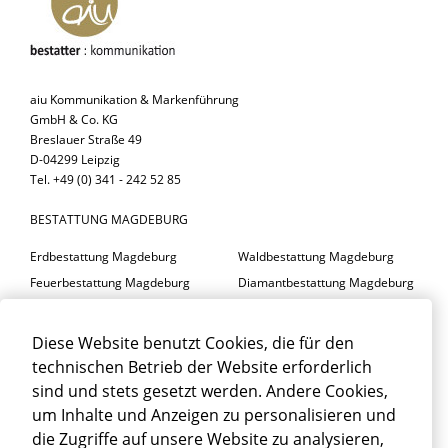
aiu Kommunikation & Markenführung
GmbH & Co. KG
Breslauer Straße 49
D-04299 Leipzig
Tel. +49 (0) 341 - 242 52 85
BESTATTUNG MAGDEBURG
Erdbestattung Magdeburg
Waldbestattung Magdeburg
Feuerbestattung Magdeburg
Diamantbestattung Magdeburg
Seebestattung Magdeburg
Diese Website benutzt Cookies, die für den
BESTATTER MAGDEBURG
technischen Betrieb der Website erforderlich
Trauerfeier Magdeburg
Trauerfloristik Magdeburg
sind und stets gesetzt werden. Andere Cookies,
um Inhalte und Anzeigen zu personalisieren und
Trauerbegleitung Magdeburg
Trauerhalle Magdeburg
die Zugriffe auf unsere Website zu analysieren,
Beisetzung Magdeburg