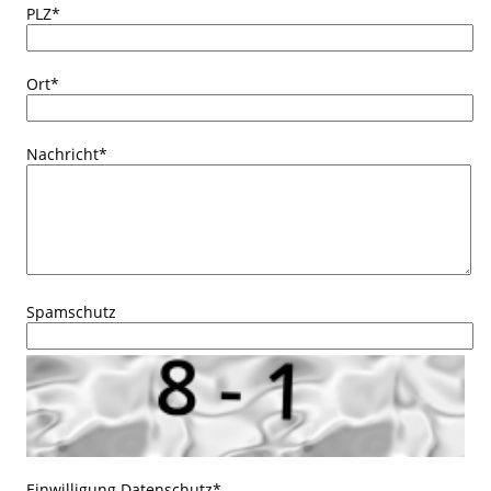
PLZ
*
Ort
*
Nachricht
*
Spamschutz
Einwilligung Datenschutz
*