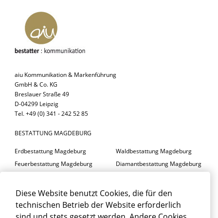
aiu Kommunikation & Markenführung
GmbH & Co. KG
Breslauer Straße 49
D-04299 Leipzig
Tel. +49 (0) 341 - 242 52 85
BESTATTUNG MAGDEBURG
Erdbestattung Magdeburg
Waldbestattung Magdeburg
Feuerbestattung Magdeburg
Diamantbestattung Magdeburg
Seebestattung Magdeburg
Diese Website benutzt Cookies, die für den
BESTATTER MAGDEBURG
technischen Betrieb der Website erforderlich
Trauerfeier Magdeburg
Trauerfloristik Magdeburg
sind und stets gesetzt werden. Andere Cookies,